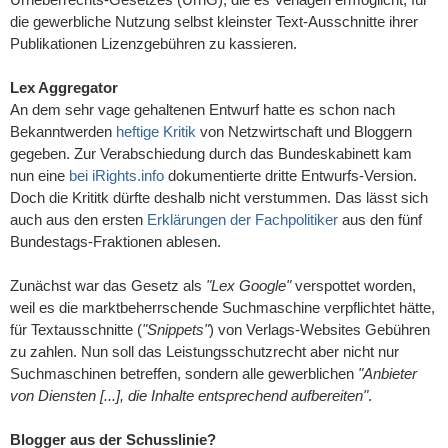
die gewerbliche Nutzung selbst kleinster Text-Ausschnitte ihrer
Publikationen Lizenzgebühren zu kassieren.
Lex Aggregator
An dem sehr vage gehaltenen Entwurf hatte es schon nach
Bekanntwerden
heftige Kritik
von Netzwirtschaft und Bloggern
gegeben. Zur Verabschiedung durch das Bundeskabinett kam
nun eine
bei iRights.info
dokumentierte dritte Entwurfs-Version.
Doch die Krititk dürfte deshalb nicht verstummen. Das lässt sich
auch aus den ersten
Erklärungen der Fachpolitiker
aus den fünf
Bundestags-Fraktionen ablesen.
Zunächst war das Gesetz als
"Lex Google"
verspottet worden,
weil es die marktbeherrschende Suchmaschine verpflichtet hätte,
für Textausschnitte (
"Snippets"
) von Verlags-Websites Gebühren
zu zahlen. Nun soll das Leistungsschutzrecht aber nicht nur
Suchmaschinen betreffen, sondern alle gewerblichen
"Anbieter
von Diensten [...], die Inhalte entsprechend aufbereiten"
.
Blogger aus der Schusslinie?