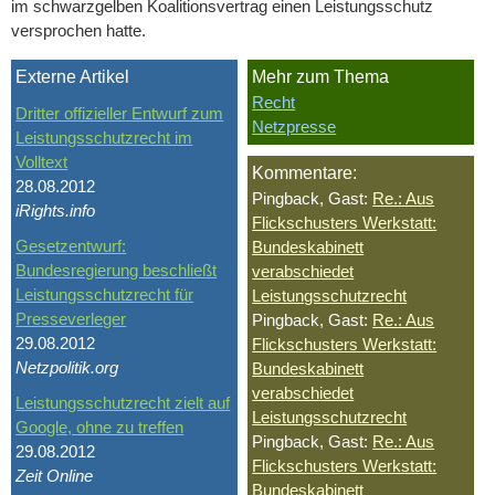
im schwarzgelben Koalitionsvertrag einen Leistungsschutz
versprochen hatte.
Externe Artikel
Mehr zum Thema
Recht
Dritter offizieller Entwurf zum
Netzpresse
Leistungsschutzrecht im
Volltext
Kommentare:
28.08.2012
Pingback, Gast:
Re.: Aus
iRights.info
Flickschusters Werkstatt:
Gesetzentwurf:
Bundeskabinett
Bundesregierung beschließt
verabschiedet
Leistungsschutzrecht für
Leistungsschutzrecht
Presseverleger
Pingback, Gast:
Re.: Aus
29.08.2012
Flickschusters Werkstatt:
Netzpolitik.org
Bundeskabinett
verabschiedet
Leistungsschutzrecht zielt auf
Leistungsschutzrecht
Google, ohne zu treffen
Pingback, Gast:
Re.: Aus
29.08.2012
Flickschusters Werkstatt:
Zeit Online
Bundeskabinett