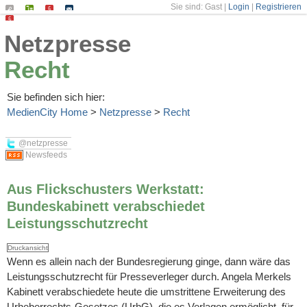
Sie sind: Gast |
Login
|
Registrieren
Suchen
Seiten-
Impressum
Kontakt
Datenschutz
Netzpresse
Index
Recht
Sie befinden sich hier:
MedienCity Home
>
Netzpresse
>
Recht
@netzpresse
Newsfeeds
Aus Flickschusters Werkstatt:
Bundeskabinett verabschiedet
Leistungsschutzrecht
Druckansicht
Wenn es allein nach der Bundesregierung ginge, dann wäre das
Leistungsschutzrecht für Presseverleger durch. Angela Merkels
Kabinett verabschiedete heute die umstrittene Erweiterung des
Urheberrechts-Gesetzes (UrhG), die es Verlagen ermöglicht, für