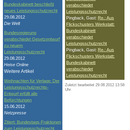
Bundeskabinett beschließt
verabschiedet
neues Leistungsschutzrecht
Leistungsschutzrecht
29.08.2012
Pingback, Gast:
Re.: Aus
Die Welt
Flickschusters Werkstatt:
Bundeskabinett
Bundesregierung
verabschiedet
verabschiedet Gesetzentwurf
Leistungsschutzrecht
zu neuem
Pingback, Gast:
Re.: Aus
Leistungsschutzrecht
Flickschusters Werkstatt:
29.08.2012
Bundeskabinett
Heise Online
verabschiedet
Weitere Artikel
Leistungsschutzrecht
Weihnachten für Verlage: Der
Zuletzt bearbeitet 29.08.2012 13:58
Leistungsschutzrechts-
Uhr
Entwurf erfüllt alle
Befürchtungen
15.06.2012
Netzpresse
Zitiert: Bundestags-Fraktionen
zum Leistungsschutzrecht