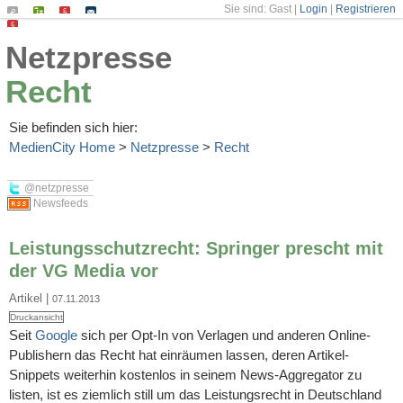
Sie sind: Gast |
Login
|
Registrieren
Suchen
Seiten-
Impressum
Kontakt
Datenschutz
Netzpresse
Index
Recht
Sie befinden sich hier:
MedienCity Home
>
Netzpresse
>
Recht
@netzpresse
Newsfeeds
Leistungsschutzrecht: Springer prescht mit
der VG Media vor
Artikel
|
07.11.2013
Druckansicht
Seit
Google
sich per Opt-In von Verlagen und anderen Online-
Publishern das Recht hat einräumen lassen, deren Artikel-
Snippets weiterhin kostenlos in seinem News-Aggregator zu
listen, ist es ziemlich still um das Leistungsrecht in Deutschland