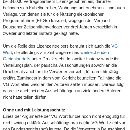
bei 34.000 Vertragspartnern Lizenzgebühren ein; darunter
befinden sich Kabelbetreiber, Wohnungsunternehmen - und auch
Verlage, von denen sie für die Nutzung elektronischer
Programmführer (EPGs) kassiert, wogegen der Verband
Deutscher Zeitschriftenverleger vor drei Jahren vergeblich in
zweiter und letzter Instanz geklagt hatte.
Um die Rolle des Lizenzeintreibers bemüht sich auch die
VG
Wort
, die allerdings zur Zeit wegen eines
weitreichenden
Gerichtsurteils
unter Druck steht. In zweiter Instanz wurde ihr
Verteilungsplan, der pauschal Ausschüttungen sowohl an die
Urheber als auch an die Verwerter vorsieht, für unrechtmäßig
erklärt. Zumindest in dem vom Gericht beurteilten Fall hätte die
VG Wort alles Geld an den Autoren zahlen müssen. Daraus folgt,
dass sie auch bei den Ausschüttungen an viele andere Autoren
nicht hätte teilen dürfen.
Ohne und mit Leistungsschutz
Eines der Argumente der VG Wort für die noch nicht endgültig für
rechtswidrig erklärte Ausschüttungspraxis (die VG Wort zieht vor
den Bundesgerichtshof) lautete: Da die Verwerter in Deutschland