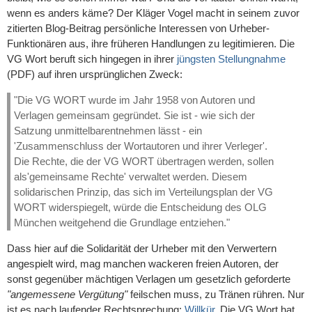
wenn es anders käme? Der Kläger Vogel macht in seinem zuvor
zitierten Blog-Beitrag persönliche Interessen von Urheber-
Funktionären aus, ihre früheren Handlungen zu legitimieren. Die
VG Wort beruft sich hingegen in ihrer
jüngsten Stellungnahme
(PDF) auf ihren ursprünglichen Zweck:
"Die VG WORT wurde im Jahr 1958 von Autoren und
Verlagen gemeinsam gegründet. Sie ist - wie sich der
Satzung unmittelbarentnehmen lässt - ein
'Zusammenschluss der Wortautoren und ihrer Verleger'.
Die Rechte, die der VG WORT übertragen werden, sollen
als'gemeinsame Rechte' verwaltet werden. Diesem
solidarischen Prinzip, das sich im Verteilungsplan der VG
WORT widerspiegelt, würde die Entscheidung des OLG
München weitgehend die Grundlage entziehen."
Dass hier auf die Solidarität der Urheber mit den Verwertern
angespielt wird, mag manchen wackeren freien Autoren, der
sonst gegenüber mächtigen Verlagen um gesetzlich geforderte
"angemessene Vergütung"
feilschen muss, zu Tränen rühren. Nur
ist es nach laufender Rechtsprechung:
Willkür
. Die VG Wort hat