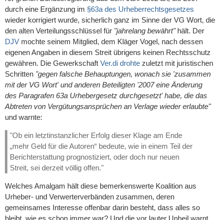
durch eine Ergänzung im
§63a des Urheberrechtsgesetzes
wieder korrigiert wurde, sicherlich ganz im Sinne der VG Wort, die
den alten Verteilungsschlüssel für
"jahrelang bewährt"
hält. Der
DJV
mochte seinem Mitglied, dem Kläger Vogel, nach dessen
eigenen Angaben in diesem Streit übrigens keinen Rechtsschutz
gewähren. Die Gewerkschaft
Ver.di
drohte
zuletzt mit juristischen
Schritten
"gegen falsche Behauptungen, wonach sie 'zusammen
mit der VG Wort' und anderen Beteiligten '2007 eine Änderung
des Paragrafen 63a Urhebergesetz durchgesetzt' habe, die das
Abtreten von Vergütungsansprüchen an Verlage wieder erlaubte"
und warnte:
"Ob ein letztinstanzlicher Erfolg dieser Klage am Ende
„mehr Geld für die Autoren“ bedeute, wie in einem Teil der
Berichterstattung prognostiziert, oder doch nur neuen
Streit, sei derzeit völlig offen."
Welches Amalgam hält diese bemerkenswerte Koalition aus
Urheber- und Verwerterverbänden zusammen, deren
gemeinsames Interesse offenbar darin besteht, dass alles so
bleibt, wie es schon immer war? Und die vor lauter Unheil warnt,