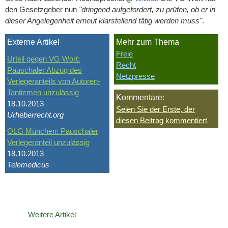
den Gesetzgeber nun
"dringend aufgefordert, zu prüfen, ob er in
dieser Angelegenheit erneut klarstellend tätig werden muss"
.
Externe Artikel
Mehr zum Thema
Freie
Urteil gegen VG Wort:
Recht
Pauschaler Abzug des
Netzpresse
Verlegeranteils von Autoren-
Tantiemen unzulässig
Kommentare:
18.10.2013
Seien Sie der Erste, der
Urheberrecht.org
diesen Beitrag kommentiert
OLG München: Pauschaler
Verlegeranteil unzulässig
18.10.2013
Telemedicus
Weitere Artikel