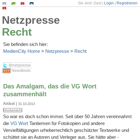
Sie sind: Gast |
Login
|
Registrieren
Suchen
Seiten-
Impressum
Kontakt
Datenschutz
Netzpresse
Index
Recht
Sie befinden sich hier:
MedienCity Home
>
Netzpresse
>
Recht
@netzpresse
Newsfeeds
Das Amalgam, das die VG Wort
zusammenhält
Artikel
|
31.10.2013
Druckansicht
So war es doch schon immer. Seit über 50 Jahren vereinnahmt
die
VG Wort
Tantiemen für Fotokopien und andere
Vervielfältigungen urheberrechtlich geschützter Textwerke und
schüttet sie an Autoren und Verleger aus. Sie hätte aber -