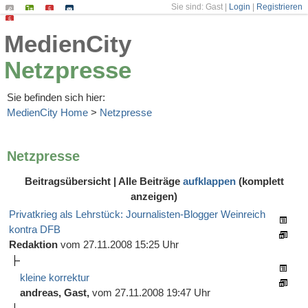
Sie sind: Gast |
Login
|
Registrieren
Suchen
Seiten-
Impressum
Kontakt
Datenschutz
MedienCity
Index
Netzpresse
Sie befinden sich hier:
MedienCity Home
>
Netzpresse
Netzpresse
Beitragsübersicht | Alle Beiträge
aufklappen
(komplett
anzeigen)
Privatkrieg als Lehrstück: Journalisten-Blogger Weinreich
kontra DFB
Redaktion
vom 27.11.2008 15:25 Uhr
kleine korrektur
andreas, Gast,
vom 27.11.2008 19:47 Uhr