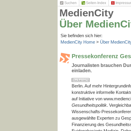
Suchen
Seiten-Index
Impress
MedienCity
Über MedienCi
Sie befinden sich hier:
MedienCity Home
>
Über MedienCit
Pressekonferenz Ges
Journalisten brauchen Du
einladen.
Druckansicht
Berlin. Auf mehr Hintergrundinfo
konstruktive informelle Kontakt
auf Initiative von www.medienc
Gesundheitspolitik
. Vergleichb
Wissenschafts-Pressekonferenz
ausgewählte Experten zu Gesp
Finanzierung des Gesundheits
Evidenzbasierte Medizin. Dabe