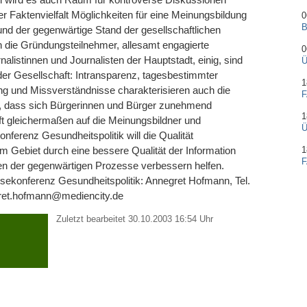
r Faktenvielfalt Möglichkeiten für eine Meinungsbildung
0
B
und der gegenwärtige Stand der gesellschaftlichen
h die Gründungsteilnehmer, allesamt engagierte
0
nalistinnen und Journalisten der Hauptstadt, einig, sind
Ü
er Gesellschaft: Intransparenz, tagesbestimmter
1
g und Missverständnisse charakterisieren auch die
F
u, dass sich Bürgerinnen und Bürger zunehmend
1
ifft gleichermaßen auf die Meinungsbildner und
Ü
onferenz Gesundheitspolitik will die Qualität
sem Gebiet durch eine bessere Qualität der Information
1
F
gen der gegenwärtigen Prozesse verbessern helfen.
sekonferenz Gesundheitspolitik: Annegret Hofmann, Tel.
gret.hofmann@mediencity.de
Zuletzt bearbeitet 30.10.2003 16:54 Uhr