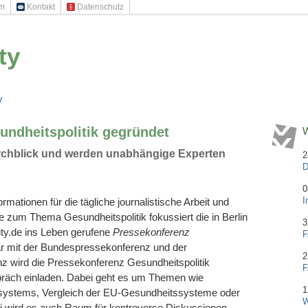
um
Kontakt
Datenschutz
ty
y
undheitspolitik gegründet
W
rchblick und werden unabhängige Experten
2
D
0
I
rmationen für die tägliche journalistische Arbeit und
e zum Thema Gesundheitspolitik fokussiert die in Berlin
3
ity.de ins Leben gerufene
Pressekonferenz
F
ar mit der Bundespressekonferenz und der
2
 wird die Pressekonferenz Gesundheitspolitik
F
räch einladen. Dabei geht es um Themen wie
1
systems, Vergleich der EU-Gesundheitssysteme oder
W
i wird es auch Raum für kontroverse Diskussionen